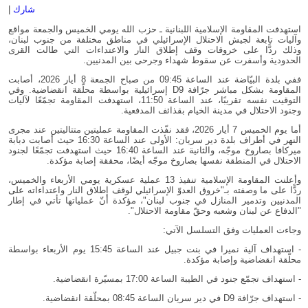
شارك
|
استهدفت المقاومة الإسلامية اللبنانية ـ حزب الله يومي الخميس والجمعة مواقع
وآليات تابعة لجيش الاحتلال الإسرائيلي في مناطق مختلفة من جنوب لبنان،
وذلك ردًّا على خروقات وقف إطلاق النار والاعتداءات التي طالت القرى
الحدودية وأسفرت عن سقوط شهداء وجرحى بين المدنيين.
ففي بلدة البيّاضة عند الساعة 09:45 من صباح الجمعة 8 أيار 2026، أصابت
المقاومة بشكل مباشر جرّافة D9 إسرائيلية بواسطة محلّقة انقضاضية. وفي
التوقيت نفسه تقريبًا، عند الساعة 11:50، استهدفت المقاومة تجمّعًا لآليات
وجنود الاحتلال في مدينة الخيام بقذائف المدفعية.
أما يوم الخميس 7 أيار 2026، فقد نفّذت المقاومة عمليتين متتاليتين عند مجرى
النهر في أطراف بلدة دير سريان: الأولى عند الساعة 16:30 حيث أصابت دبابة
ميركافا بصاروخ موجّه، والثانية عند الساعة 16:40 حيث استهدفت تجمّعًا لجنود
الاحتلال في المنطقة نفسها بصاروخ موجّه أيضًا، محققة إصابة مؤكدة.
وأعلنت المقاومة الإسلامية تنفيذ 13 عملية عسكرية يومي الأربعاء والخميس،
ردًّا على ما وصفته بـ"خروق العدوّ الإسرائيلي لوقف إطلاق النار واعتداءاته على
المدنيين وتدمير المنازل في جنوب لبنان"، مؤكدة أنّ عملياتها تأتي في إطار
"الدفاع عن لبنان وشعبه وحقّ مقاومة الاحتلال".
وجاءت العمليات وفق التسلسل الآتي:
- استهداف آلية نميرا في بنت جبيل عند الساعة 15:45 يوم الأربعاء بواسطة
محلّقة انقضاضية وإصابة مؤكدة.
- استهداف تجمّع جنود في الطيبة الساعة 17:00 بمسيّرة انقضاضية.
- استهداف جرّافة D9 في دير سريان الساعة 08:45 بمحلّقة انقضاضية.