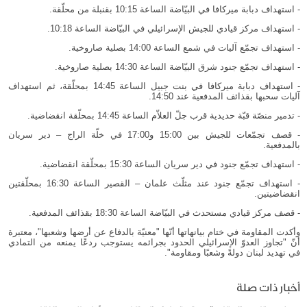
- استهداف دبابة ميركافا في البيّاضة الساعة 10:15 بقنبلة من محلّقة.
- استهداف مركز قيادي للجيش الإسرائيلي في البيّاضة الساعة 10:18.
- استهداف تجمّع آليات في شمع الساعة 14:00 بصلية صاروخية.
- استهداف تجمّع جنود شرق البيّاضة الساعة 14:30 بصلية صاروخية.
- استهداف دبابة ميركافا في بنت جبيل الساعة 14:45 بمحلّقة، ثم استهداف
آليات سحبها بقذائف المدفعية عند 14:50.
- تدمير منصّة قبّة حديدية قرب جلّ العلاّم الساعة 14:45 بمحلّقة انقضاضية.
- قصف تجمّعات للجيش بين 15:00 و17:00 في خلّة الراج – دير سريان
بالمدفعية.
- استهداف تجمّع جنود في دير سريان الساعة 15:30 بمحلّقة انقضاضية.
- استهداف تجمّع جنود عند مثلّث علمان – القصير الساعة 16:30 بمحلّقتين
انقضاضيتين.
- قصف مركز قيادي مستحدث في البيّاضة الساعة 18:30 بقذائف المدفعية.
وأكدت المقاومة في ختام بيانهاتها أنّها "معنيّة بالدفاع عن أرضها وشعبها"، معتبرة
أنّ "تجاوز العدوّ الإسرائيلي الحدود بجرائمه يستوجب ردعًا يمنعه من التمادي
في تهديد لبنان دولةً وشعبًا ومقاومة".
أخبار ذات صلة