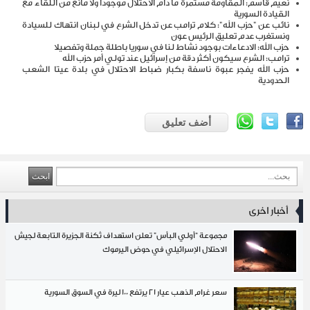
نعيم قاسم: المقاومة مستمرة ما دام الاحتلال موجوداً ولا مانع من اللقاء مع
القيادة السورية
نائب عن "حزب الله": كلام ترامب عن تدخل الشرع في لبنان انتهاك للسيادة
ونستغرب عدم تعليق الرئيس عون
حزب الله: الادعاءات بوجود نشاط لنا في سوريا باطلة جملة وتفصيلا
ترامب: الشرع سيكون أكثر دقة من إسرائيل عند تولي أمر حزب الله
حزب الله يفجر عبوة ناسفة بكبار ضباط الاحتلال في بلدة عيتا الشعب
الحدودية
أضف تعليق
أخبار اخرى
مجموعة “أولي البأس” تعلن استهداف ثكنة الجزيرة التابعة لجيش
الاحتلال الإسرائيلي في حوض اليرموك
سعر غرام الذهب عيار 21 يرتفع 100 ليرة في السوق ‏السورية‎ ‎