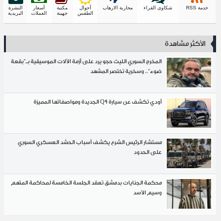
خدمة RSS
شكاوى القراء
محاربة الارهاب
أحوال
مكتبة
أسعار
النشرة
الطقس
جهينة
العملات
البريدية
الأكثر مشاهدة
المخرج السوري الليث حجو يرد على أزمة الآلات الموسيقية بـ"بقعة
ضوء".. وسخرية تختصر المشهد
أودي تكشف عن سيارة Q9 الجديدة ومواصفاتها المميزة
مستشار الرئيس الشرع يكشف أسباب الحشد العسكري السوري
على الحدود
محكمة الجنايات بدمشق تعقد الجلسة الخامسة لمحاكمة المتهم
وسيم الأسد