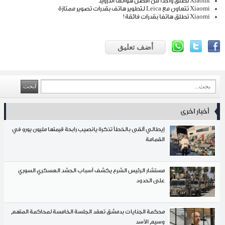
Xiaomi تطلق واحدا من أفضل هواتف أندرويد
Xiaomi تتعاون مع Leica لتطوير هاتف بقدرات تصوير ممتازة
Xiaomi تطلق هاتفا بقدرات فائقة!
أضف تعليق
أخبار اخرى
إيطالي ألقى بالخطأ تذكرة يانصيب رابحة قيمتها مليون يورو في
القمامة
مستشار الرئيس الشرع يكشف أسباب الحشد العسكري السوري
على الحدود
محكمة الجنايات بدمشق تعقد الجلسة الخامسة لمحاكمة المتهم
وسيم الأسد