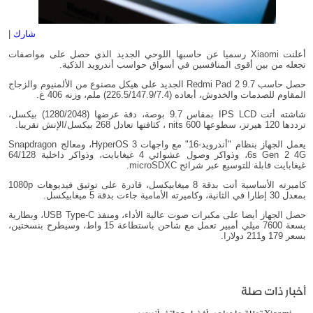
شارك
|
أعلنت Xiaomi رسميا عن حاسبها اللوحي الجديد الذي حصل على مواصفات
تجعله من بين أقوى المنافسين في أسواق حواسب أندرويد الذكية.
حصل حاسب Redmi Pad 2 9.7 الجديد على هيكل مصنوع من الألمنيوم والزجاج
المقاوم للصدمات والخدوش، أبعاده (226.5/147.9/7.4) ملم، وزنه 406 غ.
شاشته أتت IPS LCD بمقاس 9.7 بوصة، دقة عرضها (1280/2048) بيكسل،
ترددها 120 هيرتز، سطوعها 600 nits ، كثافتها تعادل 268 بيكسل/الإنش تقريبا.
يعمل الجهاز بنظام "أندرويد-16" مع واجهات HyperOS 3، ومعالج Snapdragon
6s Gen 2 4G، وذواكر وصول عشوائي 4 غيغابايت، وذواكر داخلية 64/128
غيغابايت قابلة للتوسيع عبر شرائح microSDXC.
كاميرته الأساسية أتت بدقة 8 ميغابيكسل، قادرة على توثيق فيديوهات 1080p
بمعدل 30 إطارا في الثانية، وكاميرته الأمامية جاءت بدقة 5 ميغابيكسل.
حصل الجهاز أيضا على مكبرات صوت عالية الأداء، ومنفذ USB Type-C، وبطارية
بسعة 7600 ميلي أمبير تعمل مع شاحن باستطاعة 15 واط، وسيطرح بنسختين،
بسعر 179 و211 دولارا.
أخبار ذات صلة