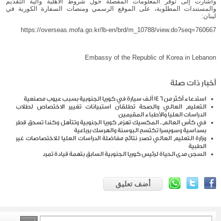
وأشارت إلى توفر المعلومات المفصلة حول شروط الأهلية وآلية التقديم
والمستندات المطلوبة، على الموقع الرسمي ومنصات السفارة الكورية في
لبنان:
https://overseas.mofa.go.kr/lb-en/brd/m_10788/view.do?seq=760667
Embassy of the Republic of Korea in Lebanon
أخبار ذات صلة
استدعاء أكثر من 146 ألف سيارة في كوريا الجنوبية بسبب عيوب مصنعية
التعليم العالي والصحة تطلقان استبيانات تغيير الاختصاص لطلاب
الدراسات العليا والأطباء المقيمين
في كأس العالم.. المكسيك تهزم كوريا الجنوبية وتتأهل وكندا تسحق قطر
بسداسية وسويسرا تكتسح البوسنة والهرسك برباعية
وزارة التعليم العالي تصدر نتائج مفاضلة الدراسات العليا للاختصاصات غير
الطبية
السجن مدى الحياة لرئيس كوريا الجنوبية السابق بتهمة قيادة تمرد
أضف تعليق