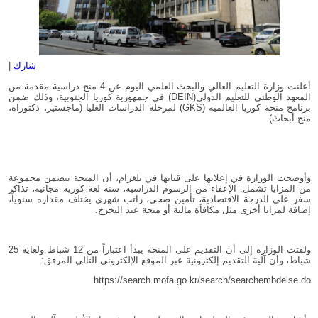
شارك
|
أعلنت وزارة التعليم العالي والبحث العلمي اليوم عن 4 منح دراسية مقدمة من
المعهد الوطني للتعليم الدولي(DEIN) في جمهورية كوريا الجنوبية، وذلك ضمن
برنامج منحة كوريا العالمية (GKS) لمرحلة الدراسات العليا (ماجستير، دكتوراه،
منح أبحاث).
وأوضحت الوزارة في إعلانها على قناتها في تلغرام، أن المنحة تتضمن مجموعة
من المزايا تشمل: الإعفاء من الرسوم الدراسية، سنة لغة كورية مجانية، تذاكر
سفر على الدرجة الاقتصادية، تأمين صحي، راتب شهري يختلف مقداره سنوياً،
إضافة لمزايا أخرى مثل مكافأة مالية أو منحة عند التخرج.
ولفتت الوزارة إلى أن التقديم على المنحة يبدأ اعتباراً من 12 شباط ولغاية 25
شباط، وأن آلية التقديم إلكترونية عبر الموقع الإلكتروني التالي المرفق:
https://search.mofa.go.kr/search/searchembdelse.do