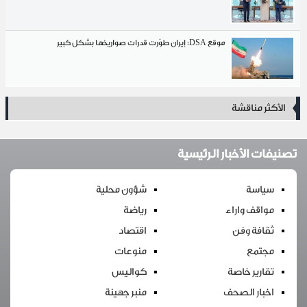
موقع DSA: إيران طوّرت قدرات صواريخها بشكل كبير
 مناقشة
 الأخبار الرئيسية
اسة
شؤون محلية
قف واراء
رياضة
فة وفن
اقتصاد
تمع
منوعات
رير خاصة
كواليس
ار الصحف
منبر جهينة